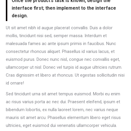
Once the product’s task is known, design the
interface first; then implement to the interface
design.
Ut sit amet nibh id augue placerat convallis. Duis a dolor
mollis, tincidunt nisi sed, semper massa. Interdum et
malesuada fames ac ante ipsum primis in faucibus. Nunc
consectetur rhoncus aliquet. Phasellus id varius lacus, et
euismod purus. Donec nunc nisl, congue nec convallis eget,
ullamcorper ut nisl. Donec vel turpis id augue ultricies rutrum.
Cras dignissim et libero at rhoncus. Ut egestas sollicitudin nisi
id ornare!
Sed tincidunt urna sit amet tempus euismod. Morbi eu enim
ac risus varius porta ac nec dui. Praesent eleifend, ipsum et
bibendum lobortis, ex nulla laoreet lorem, nec varius neque
mauris sit amet arcu. Phasellus elementum libero eget risus
ultricies, eget euismod dui venenatis ullamcorper vehicula.