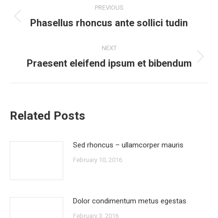
Post
PREVIOUS
navigation
Phasellus rhoncus ante sollici tudin
Previous
post:
NEXT
Praesent eleifend ipsum et bibendum
Next
post:
Related Posts
Sed rhoncus – ullamcorper mauris
February 10, 2016
Dolor condimentum metus egestas
February 3, 2016